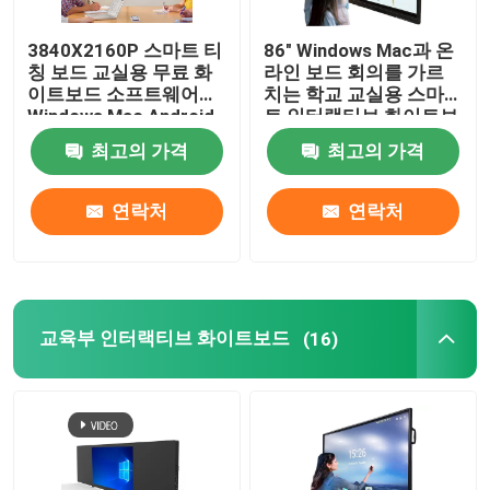
3840X2160P 스마트 티
86" Windows Mac과 온
디지털 신호 플레이어
칭 보드 교실용 무료 화
라인 보드 회의를 가르
이트보드 소프트웨어
치는 학교 교실용 스마
Windows Mac Android
트 인터랙티브 화이트보
인터랙티브 터치 스크린 테이블
iOS
드
최고의 가격
최고의 가격
모바일 TV 모니터 스탠드
연락처
연락처
스마트 클래스룸 기단
교육부 인터랙티브 화이트보드
(16)