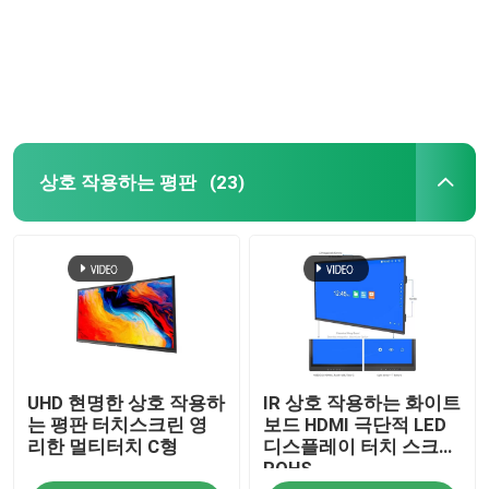
회사 소개
공장 견학
상호 작용하는 평판
(23)
품질 관리
문의하기
조회를 요청하다
UHD 현명한 상호 작용하
IR 상호 작용하는 화이트
스마트 인터랙티브 화이트보드
는 평판 터치스크린 영
보드 HDMI 극단적 LED
리한 멀티터치 C형
디스플레이 터치 스크린
ROHS
교육부 인터랙티브 화이트보드