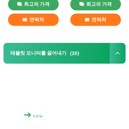
최고의 가격
최고의 가격
전자적 인터랙티브 화이트보드
연락처
연락처
상호 작용하는 평판
적외선 터치 스크린
태블릿 모니터를 끌어내기
(20)
태블릿 모니터를 끌어내기
단번에 PC 터치스크린
시각형의 사람 문서 카메라
view
디지털 신호 토템